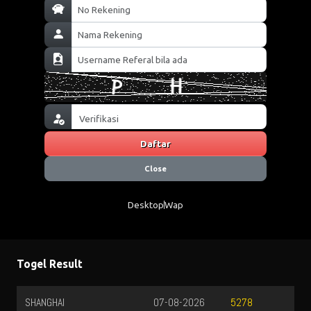
Daftar
Close
Desktop
Wap
Togel Result
SHANGHAI
07-08-2026
5278