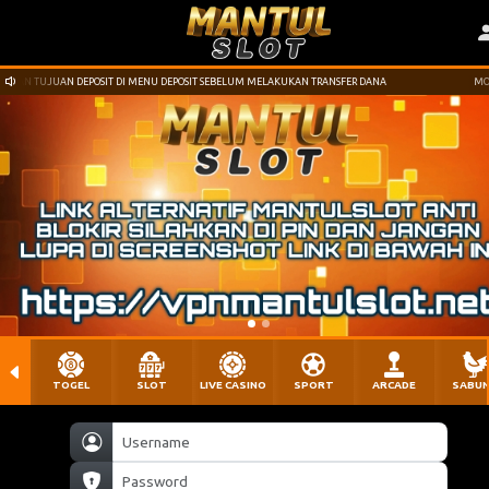
AN TUJUAN DEPOSIT DI MENU DEPOSIT SEBELUM MELAKUKAN TRANSFER DANA
MOHON 
TOGEL
SLOT
LIVE CASINO
SPORT
ARCADE
SABU